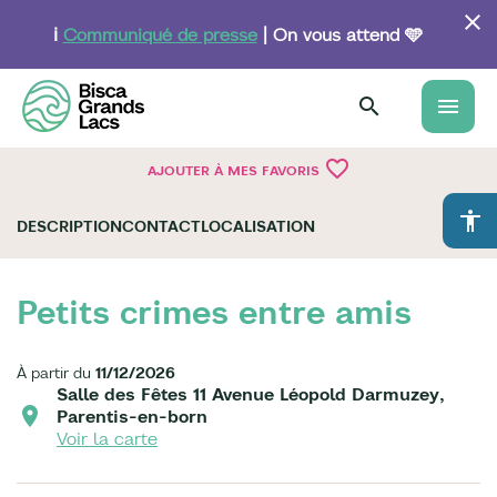
Aller
au
ℹ️
Communiqué de presse
| On vous attend 🩵
contenu
principal
menu
favorite_border
AJOUTER À MES FAVORIS
accessibility
DESCRIPTION
CONTACT
LOCALISATION
Petits crimes entre amis
À partir du
11/12/2026
Salle des Fêtes 11 Avenue Léopold Darmuzey,
Parentis-en-born
Voir la carte