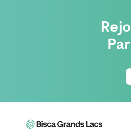
Rej
Par