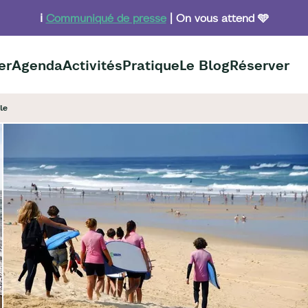
ℹ️
Communiqué de presse
| On vous attend 🩵
er
Agenda
Activités
Pratique
Le Blog
Réserver
le