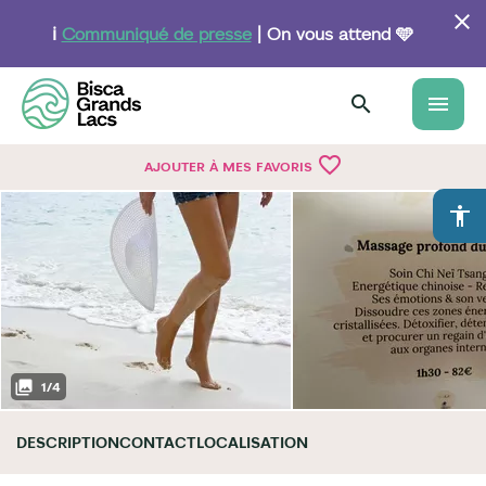
Aller
au
ℹ️
Communiqué de presse
| On vous attend 🩵
contenu
principal
menu
favorite_border
AJOUTER À MES FAVORIS
accessibility
1
/
4
DESCRIPTION
CONTACT
LOCALISATION