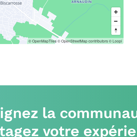
© OpenMapTiles
© OpenStreetMap contributors
© Loopi
oignez la communau
tagez votre expéri