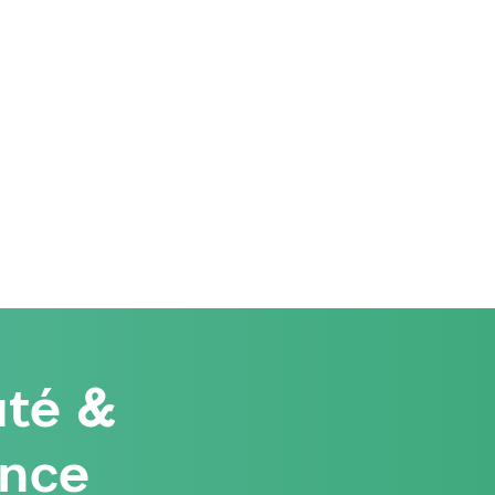
té &
ence