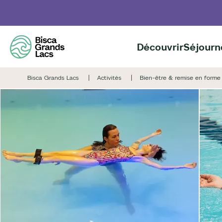
Aller
au
contenu
principal
Découvrir
Séjourn
Bisca Grands Lacs
Activités
Bien-être & remise en forme