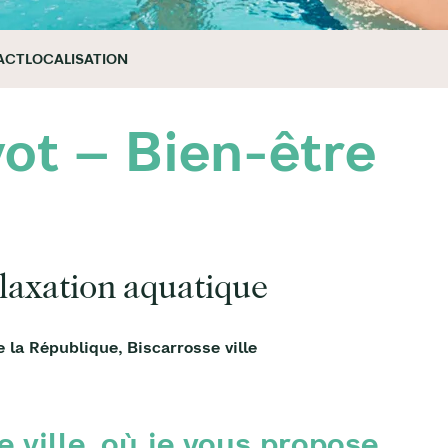
ACT
LOCALISATION
ot – Bien-être
laxation aquatique
la République, Biscarrosse ville
 ville, où je vous propose