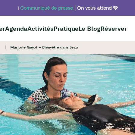
ℹ️
Communiqué de presse
| On vous attend 🩵
er
Agenda
Activités
Pratique
Le Blog
Réserver
Marjorie Guyot – Bien-être dans l’eau