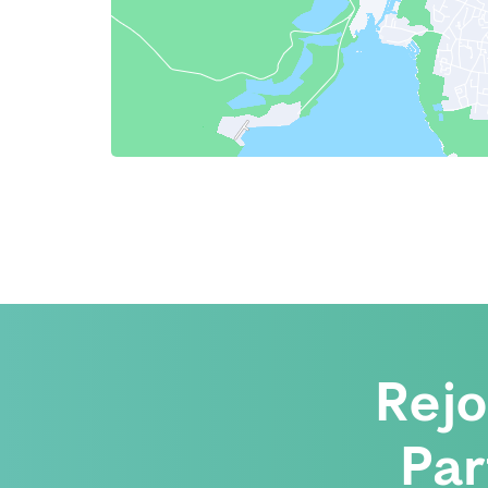
Rej
Par