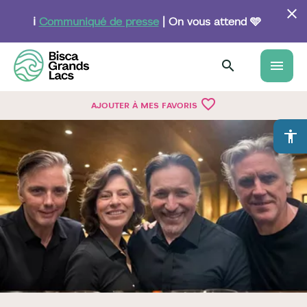
Aller
au
ℹ️
Communiqué de presse
| On vous attend 🩵
contenu
principal
menu
favorite_border
AJOUTER À MES FAVORIS
accessibility