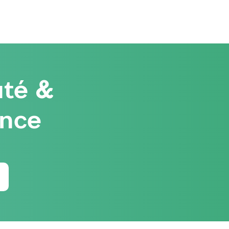
té &
ence