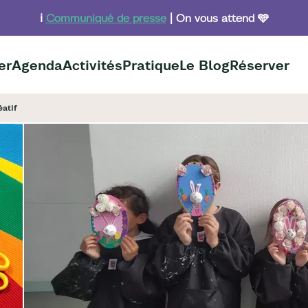
ℹ️
Communiqué de presse
| On vous attend 🩵
er
Agenda
Activités
Pratique
Le Blog
Réserver
éatif