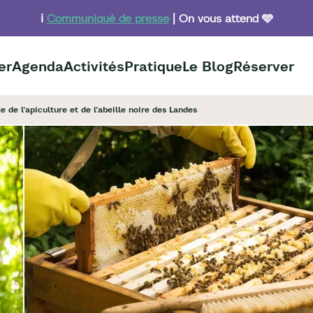
ℹ️
Communiqué de presse
| On vous attend 🩵
er
Agenda
Activités
Pratique
Le Blog
Réserver
 de l'apiculture et de l'abeille noire des Landes