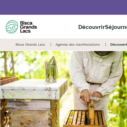
Aller
au
contenu
principal
Découvrir
Séjourn
Bisca Grands Lacs
Agenda des manifestations
Découverte