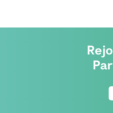
Rej
Par