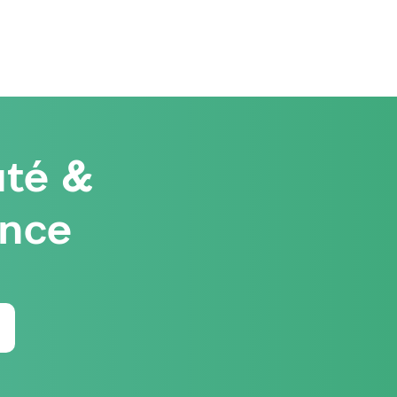
té &
ence