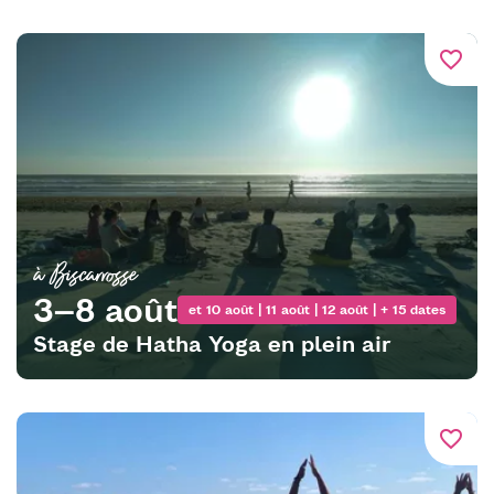
favorite_border
à Biscarrosse
3–8 août
et 10 août | 11 août | 12 août | + 15 dates
Stage de Hatha Yoga en plein air
favorite_border