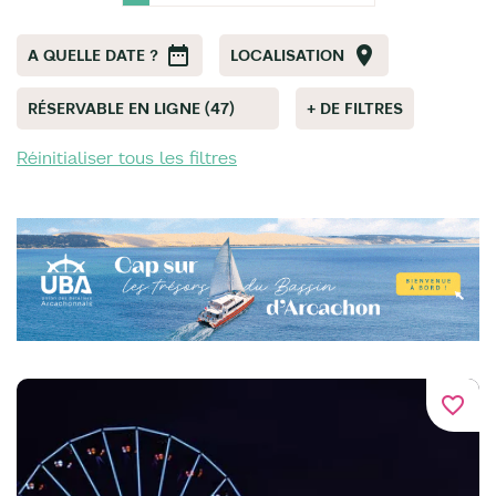
A QUELLE DATE ?
LOCALISATION
RÉSERVABLE EN LIGNE (47)
+ DE FILTRES
Réinitialiser tous les filtres
favorite_border