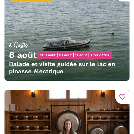
à Gastes
8 août
et 9 août | 10 août | 11 août | + 50 dates
Balade et visite guidée sur le lac en
pinasse électrique
favorite_border