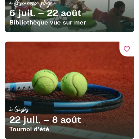
à Biscarrosse plage
6 juil. – 22 août
Bibliothèque vue sur mer
favorite_border
à Gastes
22 juil. – 8 août
Tournoi d'été