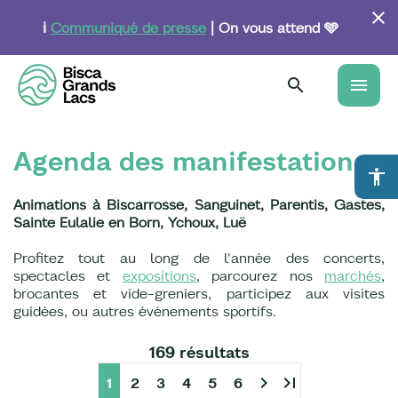
Aller
au
ℹ️
Communiqué de presse
| On vous attend 🩵
contenu
principal
menu
Agenda des manifestations
accessibility
Animations à Biscarrosse, Sanguinet, Parentis, Gastes,
Sainte Eulalie en Born, Ychoux, Luë
Profitez tout au long de l'année des concerts,
spectacles et
expositions
, parcourez nos
marchés
,
brocantes et vide-greniers, participez aux visites
guidées, ou autres événements sportifs.
169 résultats
chevron_right
last_page
1
2
3
4
5
6