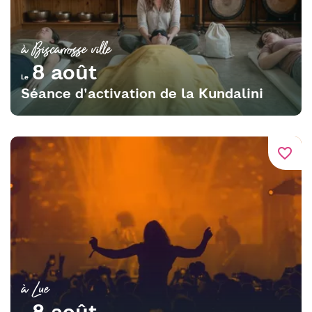
à Biscarrosse ville
8 août
Le
Séance d'activation de la Kundalini
favorite_border
à Lue
8 août