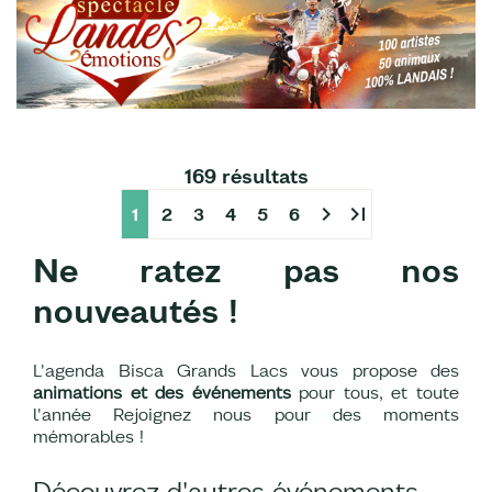
169 résultats
chevron_right
last_page
1
2
3
4
5
6
Ne ratez pas nos
nouveautés !
L'agenda Bisca Grands Lacs vous propose des
animations et des événements
pour tous, et toute
l'année Rejoignez nous pour des moments
mémorables !
Découvrez d'autres événements