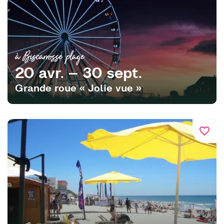
à Biscarrosse plage
20 avr. – 30 sept.
Grande roue « Jolie vue »
favorite_border