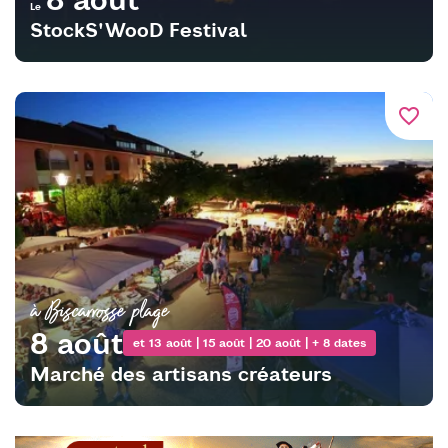
Le
StockS'WooD Festival
favorite_border
à Biscarrosse plage
8 août
et 13 août | 15 août | 20 août | + 8 dates
Marché des artisans créateurs