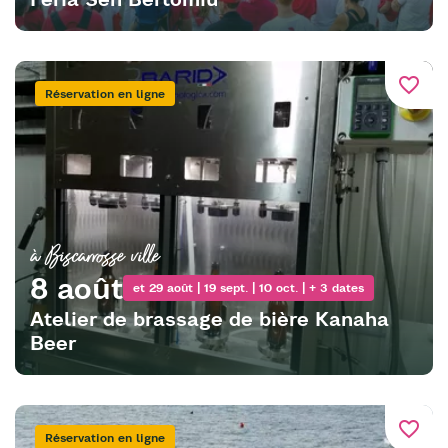
favorite_border
Réservation en ligne
à Biscarrosse ville
8 août
et 29 août | 19 sept. | 10 oct. | + 3 dates
Atelier de brassage de bière Kanaha
Beer
favorite_border
Réservation en ligne