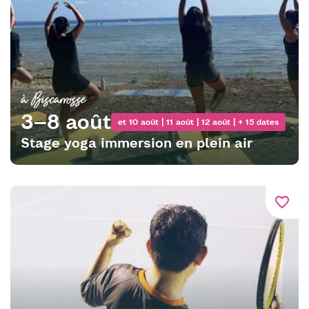
à Biscarrosse
3–8 août
et 10 août | 11 août | 12 août | + 15 dates
Stage yoga immersion en plein air
favorite_border