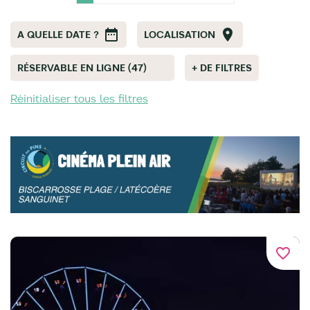
A QUELLE DATE ?
LOCALISATION
RÉSERVABLE EN LIGNE (47)
+ DE FILTRES
Réinitialiser tous les filtres
favorite_border