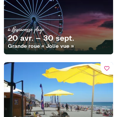
à Biscarrosse plage
20 avr. – 30 sept.
Grande roue « Jolie vue »
favorite_border