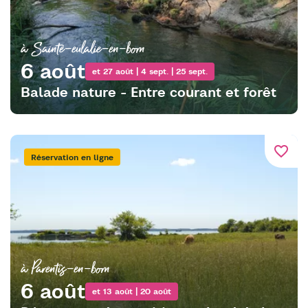
à Sainte-eulalie-en-born
6 août
et 27 août | 4 sept. | 25 sept.
Balade nature - Entre courant et forêt
favorite_border
Réservation en ligne
à Parentis-en-born
6 août
et 13 août | 20 août