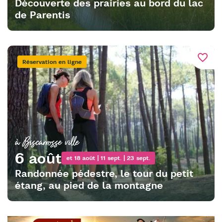
Découverte des prairies au bord du lac
de Parentis
favorite_border
Réservation en ligne
à Biscarrosse ville
6 août
et 18 août | 11 sept. | 23 sept.
Randonnée pédestre, le tour du petit
étang, au pied de la montagne