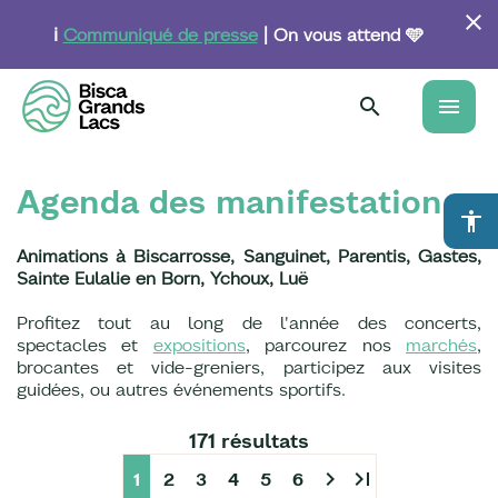
Aller
au
ℹ️
Communiqué de presse
| On vous attend 🩵
contenu
principal
menu
Agenda des manifestations
accessibility
Animations à Biscarrosse, Sanguinet, Parentis, Gastes,
Sainte Eulalie en Born, Ychoux, Luë
Profitez tout au long de l'année des concerts,
spectacles et
expositions
, parcourez nos
marchés
,
brocantes et vide-greniers, participez aux visites
guidées, ou autres événements sportifs.
171 résultats
chevron_right
last_page
1
2
3
4
5
6