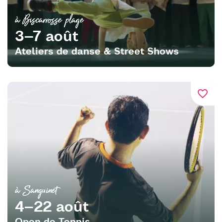
à Biscarrosse plage
3–7 août
Ateliers de danse & Street Shows
favorite_border
à Sanguinet
4–22 août
Open de Tennis