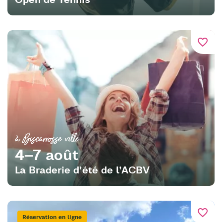
favorite_border
à Biscarrosse ville
4–7 août
La Braderie d'été de l'ACBV
favorite_border
Réservation en ligne