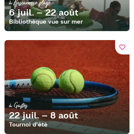
à Biscarrosse plage
6 juil. – 22 août
Bibliothèque vue sur mer
favorite_border
à Gastes
22 juil. – 8 août
Tournoi d'été