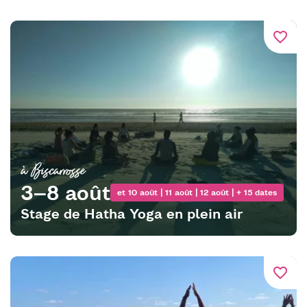
favorite_border
à Biscarrosse
3–8 août
et 10 août | 11 août | 12 août | + 15 dates
Stage de Hatha Yoga en plein air
favorite_border