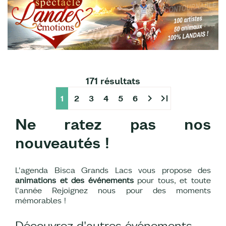
171 résultats
chevron_right
last_page
1
2
3
4
5
6
Ne ratez pas nos
nouveautés !
L'agenda Bisca Grands Lacs vous propose des
animations et des événements
pour tous, et toute
l'année Rejoignez nous pour des moments
mémorables !
Découvrez d'autres événements