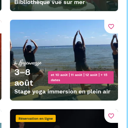
Bibliothèque vue sur mer
favorite_border
à Biscarrosse
3–8
et 10 août | 11 août | 12 août | + 15
août
dates
Stage yoga immersion en plein air
favorite_border
Réservation en ligne