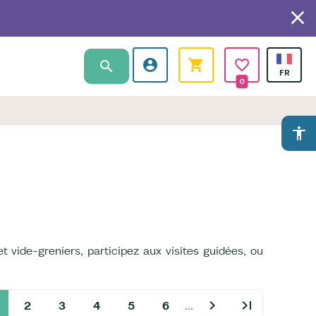
0
accessibility
et vide-greniers, participez aux visites guidées, ou
chevron_right
last_page
2
3
4
5
6
…