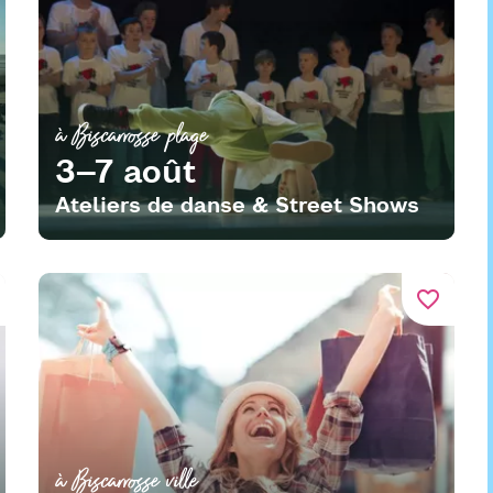
à Biscarrosse plage
3–7 août
Ateliers de danse & Street Shows
favorite_border
à Biscarrosse ville