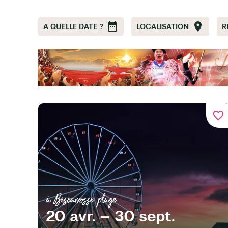
A QUELLE DATE ?
LOCALISATION
R
favorite_border
à Biscarrosse plage
20 avr. – 30 sept.