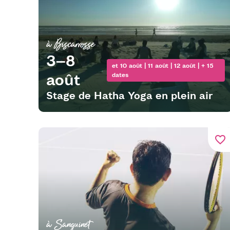
à Biscarrosse
3–8
et 10 août | 11 août | 12 août | + 15
août
dates
Stage de Hatha Yoga en plein air
favorite_border
à Sanguinet