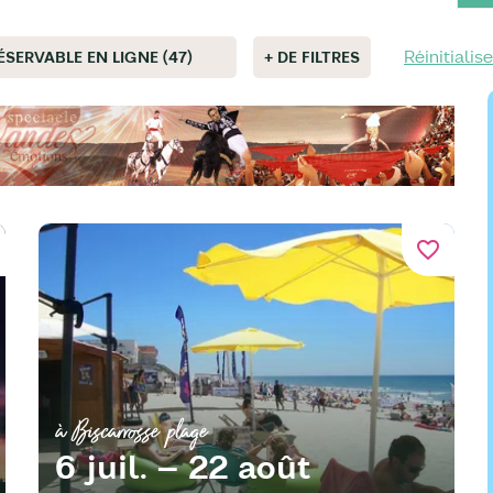
Réinitialise
ÉSERVABLE EN LIGNE (47)
+ DE FILTRES
favorite_border
à Biscarrosse plage
6 juil. – 22 août