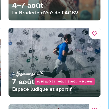
4–7 août
La Braderie d'été de l'ACBV
favorite_border
à Biscarrosse ville
7 août
et 10 août | 11 août | 12 août | + 9 dates
Espace ludique et sportif