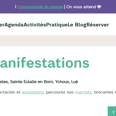
ℹ️
Communiqué de presse
| On vous attend 🩵
er
Agenda
Activités
Pratique
Le Blog
Réserver
anifestations
stes, Sainte Eulalie en Born, Ychoux, Luë
pectacles et
expositions
, parcourez nos
marchés
, brocantes 
1