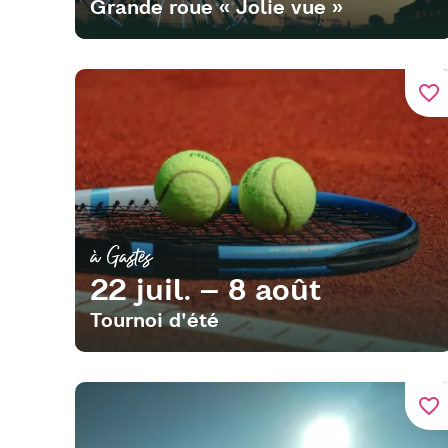
Grande roue « Jolie vue »
favorite_border
à Gastes
22 juil. – 8 août
Tournoi d'été
favorite_border