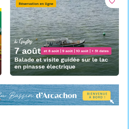
favorite_border
Réservation en ligne
à Gastes
7 août
et 8 août | 9 août | 10 août | + 51 dates
Balade et visite guidée sur le lac
en pinasse électrique