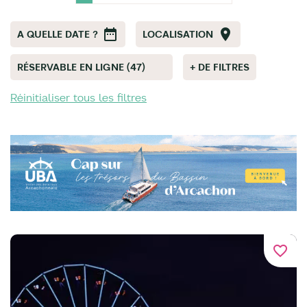
A QUELLE DATE ?
LOCALISATION
RÉSERVABLE EN LIGNE (47)
+ DE FILTRES
Réinitialiser tous les filtres
favorite_border