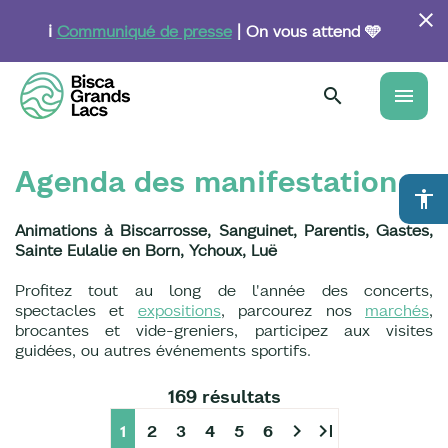
Aller
au
ℹ️
Communiqué de presse
| On vous attend 🩵
contenu
principal
menu
Agenda des manifestations
accessibility
Animations à Biscarrosse, Sanguinet, Parentis, Gastes,
Sainte Eulalie en Born, Ychoux, Luë
Profitez tout au long de l'année des concerts,
spectacles et
expositions
, parcourez nos
marchés
,
brocantes et vide-greniers, participez aux visites
guidées, ou autres événements sportifs.
169 résultats
chevron_right
last_page
1
2
3
4
5
6