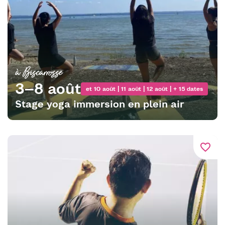
à Biscarrosse
3–8 août
et 10 août | 11 août | 12 août | + 15 dates
Stage yoga immersion en plein air
favorite_border