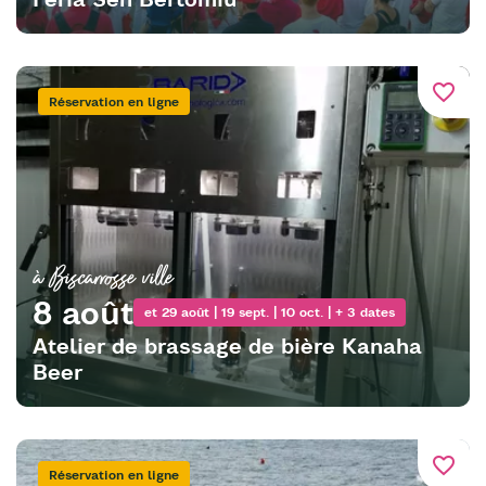
favorite_border
Réservation en ligne
à Biscarrosse ville
8 août
et 29 août | 19 sept. | 10 oct. | + 3 dates
Atelier de brassage de bière Kanaha
Beer
favorite_border
Réservation en ligne