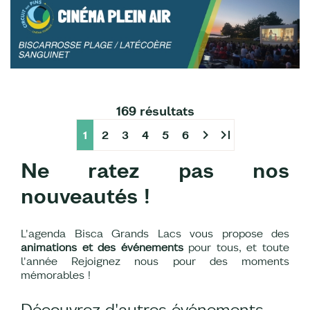
169 résultats
chevron_right
last_page
1
2
3
4
5
6
Ne ratez pas nos
nouveautés !
L'agenda Bisca Grands Lacs vous propose des
animations et des événements
pour tous, et toute
l'année Rejoignez nous pour des moments
mémorables !
Découvrez d'autres événements