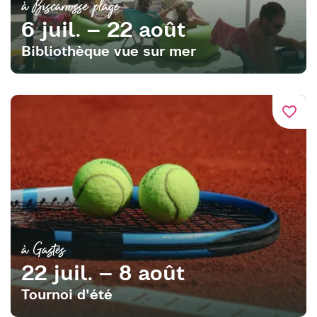
à Biscarrosse plage
6 juil. – 22 août
Bibliothèque vue sur mer
favorite_border
à Gastes
22 juil. – 8 août
Tournoi d'été