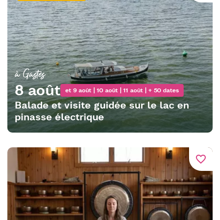
à Gastes
8 août
et 9 août | 10 août | 11 août | + 50 dates
Balade et visite guidée sur le lac en
pinasse électrique
favorite_border