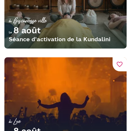
à Biscarrosse ville
8 août
Le
Séance d'activation de la Kundalini
favorite_border
à Lue
8 août