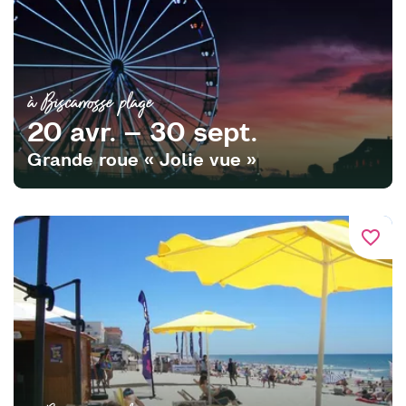
à Biscarrosse plage
20 avr. – 30 sept.
Grande roue « Jolie vue »
favorite_border