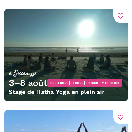
favorite_border
à Biscarrosse
3–8 août
et 10 août | 11 août | 12 août | + 15 dates
Stage de Hatha Yoga en plein air
favorite_border