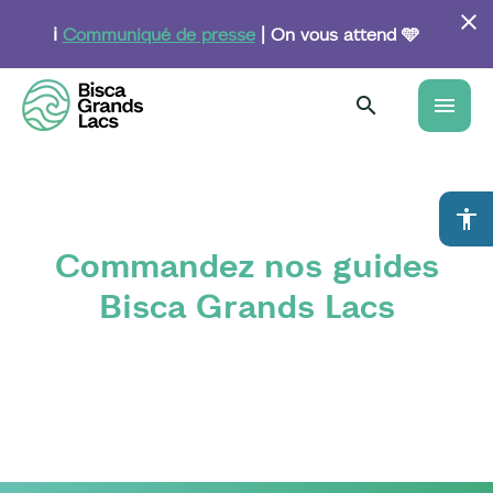
Aller
au
ℹ️
Communiqué de presse
| On vous attend 🩵
contenu
principal
menu
accessibility
Commandez nos guides
Bisca Grands Lacs