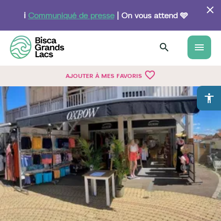
Aller
au
ℹ️
Communiqué de presse
| On vous attend 🩵
contenu
principal
menu
favorite_border
AJOUTER À MES FAVORIS
accessibility