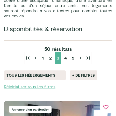
quête d'une escapade romantique, d'une aventure en
famille ou d'un séjour entre amis, nos logements
sauront répondre à vos attentes pour combler toutes
vos envies.
Disponibilités & réservation
50 résultats
first_page
chevron_left
chevron_right
last_page
1
2
3
4
5
TOUS LES HÉBERGEMENTS
+ DE FILTRES
Réinitialiser tous les filtres
favorite_border
Annonce d'un particulier