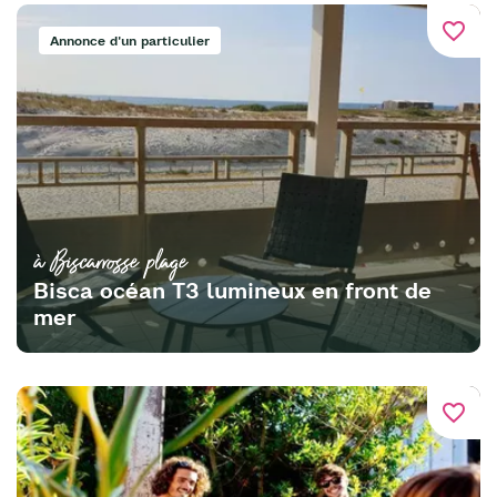
favorite_border
Annonce d'un particulier
à Biscarrosse plage
Bisca océan T3 lumineux en front de
mer
favorite_border