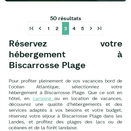
50 résultats
first_page
chevron_left
chevron_right
last_page
1
2
3
4
5
Réservez votre
hébergement à
Biscarrosse Plage
Pour profiter pleinement de vos vacances bord de
l’océan Atlantique, sélectionnez votre
hébergement à Biscarrosse Plage. Que ce soit en
hôtel, en
camping
ou en location de vacances,
découvrez une qualité d’hébergements et des
services adaptés à vos besoins et votre budget,
réservez votre séjour à Biscarrosse Plage dans les
Landes, et profitez des plages des lacs ou de
océanes et de la forêt landaise.