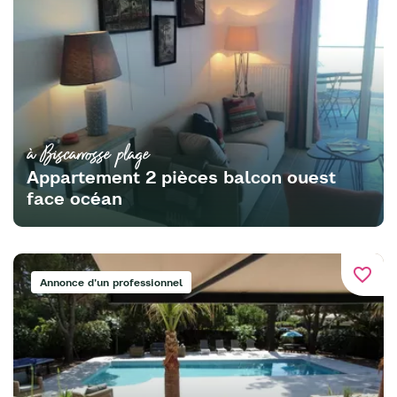
à Biscarrosse plage
Appartement 2 pièces balcon ouest
face océan
favorite_border
Annonce d'un professionnel