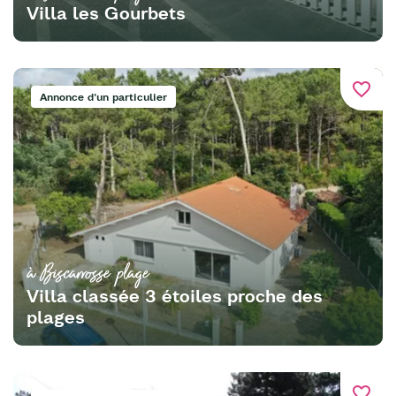
Villa les Gourbets
favorite_border
Annonce d'un particulier
à Biscarrosse plage
Villa classée 3 étoiles proche des
plages
favorite_border