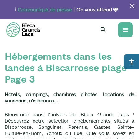
Aller
au
ℹ️
Communiqué de presse
| On vous attend 🩵
contenu
principal
menu
Hébergements dans les
accessibility
landes à Biscarrosse plage -
Page 3
Hôtels, campings, chambres d'hôtes, locations de
vacances, résidences...
Bienvenue dans l'univers de Bisca Grands Lacs !
Découvrez notre sélection d'hébergements situés à
Biscarrosse, Sanguinet, Parentis, Gastes, Sainte-
Eulalie-en-Born, Ychoux ou Luë. Que vous soyez en