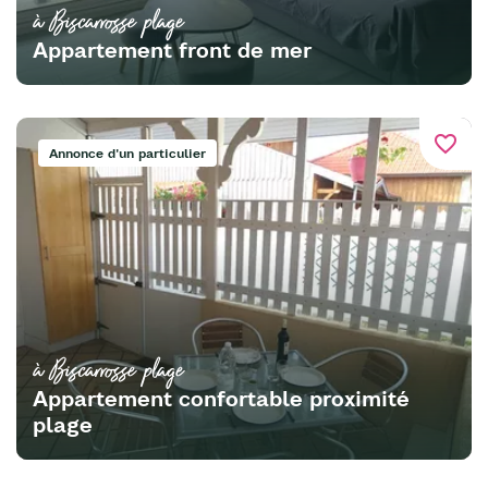
à Biscarrosse plage
Appartement front de mer
favorite_border
Annonce d'un particulier
à Biscarrosse plage
Appartement confortable proximité
plage