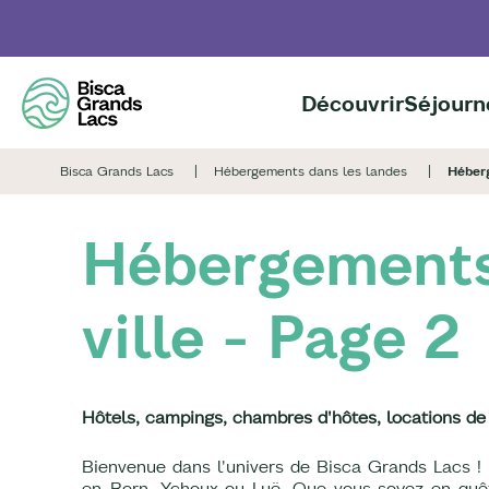
Aller
au
contenu
principal
Découvrir
Séjourn
Bisca Grands Lacs
Hébergements dans les landes
Héberg
Hébergements 
ville - Page 2
Hôtels, campings, chambres d'hôtes, locations de 
Bienvenue dans l'univers de Bisca Grands Lacs ! 
en-Born, Ychoux ou Luë. Que vous soyez en quêt