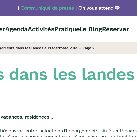
ℹ️
Communiqué de presse
| On vous attend 🩵
er
Agenda
Activités
Pratique
Le Blog
Réserver
ements dans les landes à Biscarrosse ville – Page 2
dans les landes 
vacances, résidences...
Découvrez notre sélection d'hébergements situés à Biscarro
e d'une escapade romantique, d'une aventure en famille o