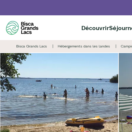
Aller
au
contenu
principal
Découvrir
Séjourn
Bisca Grands Lacs
Hébergements dans les landes
Campin