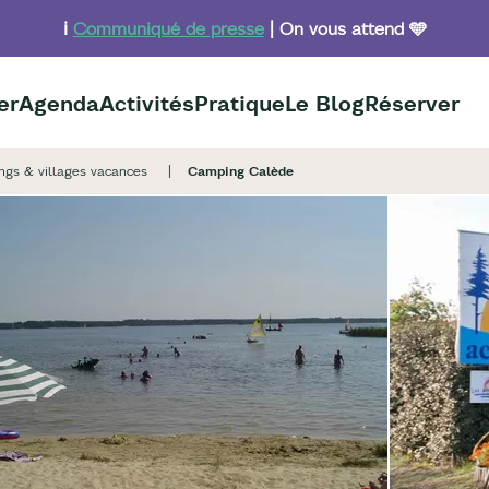
ℹ️
Communiqué de presse
| On vous attend 🩵
er
Agenda
Activités
Pratique
Le Blog
Réserver
gs & villages vacances
Camping Calède