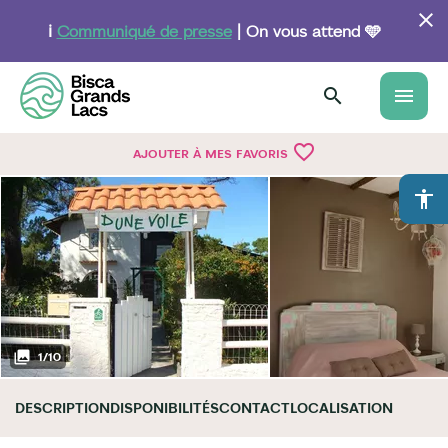
Aller
au
ℹ️
Communiqué de presse
| On vous attend 🩵
contenu
principal
menu
favorite_border
AJOUTER À MES FAVORIS
accessibility
1
/
10
DESCRIPTION
DISPONIBILITÉS
CONTACT
LOCALISATION