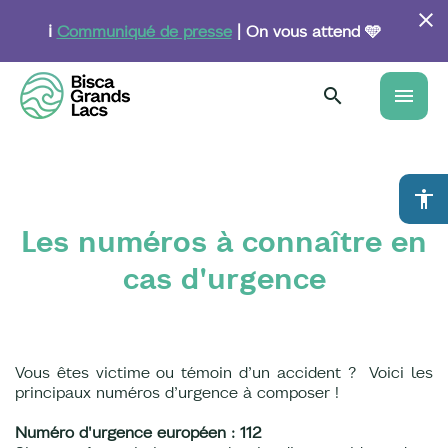
Aller
au
ℹ️
Communiqué de presse
| On vous attend 🩵
contenu
principal
menu
accessibility
Les numéros à connaître en
cas d'urgence
Vous êtes victime ou témoin d’un accident ? Voici les
principaux numéros d’urgence à composer !
Numéro d'urgence européen : 112