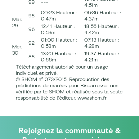
99
---
4.51m
00:23
Hauteur :
06:36
Hauteur :
98
0.47m
4.37m
Mar.
29
12:41
Hauteur :
18:56
Hauteur :
96
0.53m
4.42m
01:00
Hauteur :
07:13
Hauteur :
92
0.58m
4.28m
Mer.
30
13:20
Hauteur :
19:37
Hauteur :
88
0.66m
4.21m
Téléchargement autorisé pour un usage
individuel et privé.
© SHOM n° 073/2015. Reproduction des
prédictions de marées pour Biscarrosse, non
vérifiée par le SHOM et réalisée sous la seule
responsabilité de l’éditeur. www.shom.fr
Rejoignez la communauté &