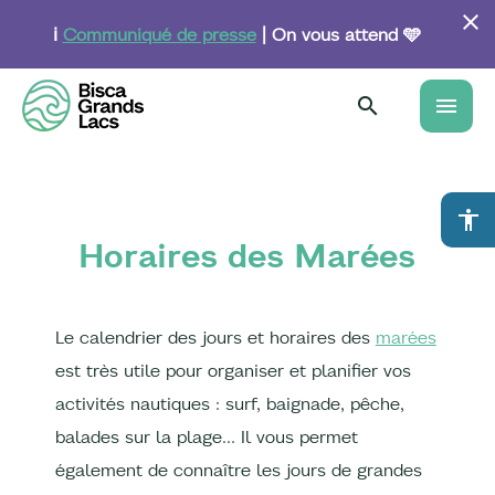
Aller
au
ℹ️
Communiqué de presse
| On vous attend 🩵
contenu
principal
menu
accessibility
Horaires des Marées
Le calendrier des jours et horaires des
marées
est très utile pour organiser et planifier vos
activités nautiques : surf, baignade, pêche,
balades sur la plage… Il vous permet
également de connaître les jours de grandes