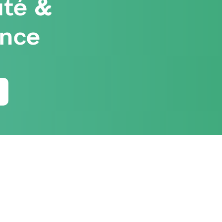
té &
ence