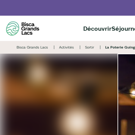
Aller
au
contenu
principal
Découvrir
Séjourn
Bisca Grands Lacs
Activités
Sortir
La Poterie Guin