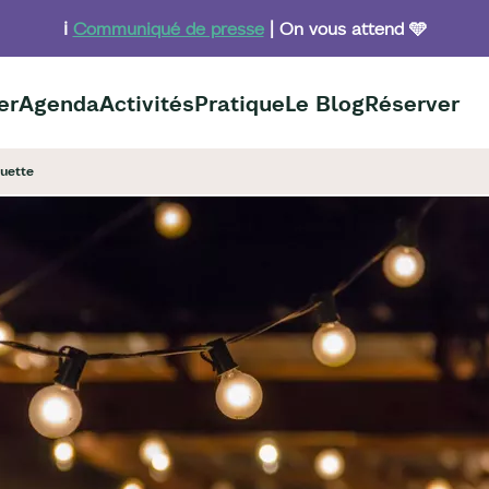
ℹ️
Communiqué de presse
| On vous attend 🩵
er
Agenda
Activités
Pratique
Le Blog
Réserver
guette