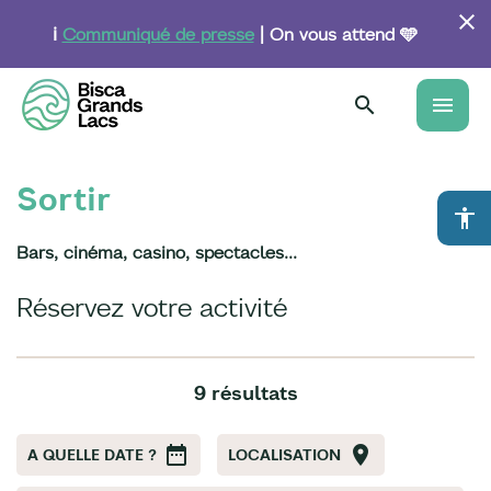
Aller
au
ℹ️
Communiqué de presse
| On vous attend 🩵
contenu
principal
menu
Sortir
accessibility
Bars, cinéma, casino, spectacles...
Réservez votre activité
9 résultats
A QUELLE DATE ?
LOCALISATION