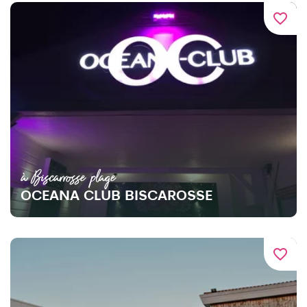
favorite_border
à Biscarrosse plage
OCEANA CLUB BISCAROSSE
favorite_border