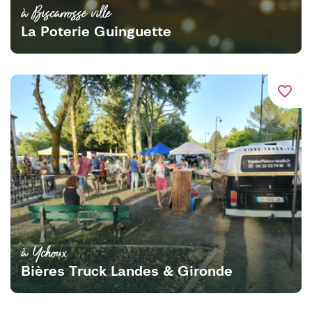
à Biscarrosse ville
La Poterie Guinguette
favorite_border
à Ychoux
Bières Truck Landes & Gironde