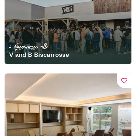
à Biscarrosse ville
V and B Biscarrosse
favorite_border