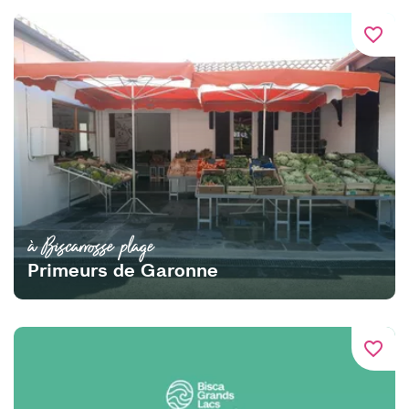
favorite_border
à Biscarrosse plage
Primeurs de Garonne
favorite_border