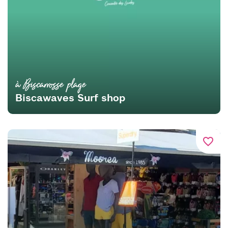
à Biscarrosse plage
Biscawaves Surf shop
favorite_border