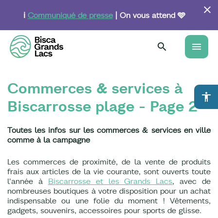
Aller
au
ℹ️
Communiqué de presse
| On vous attend 🩵
contenu
principal
menu
Commerces & services à
accessibility
Biscarrosse plage - Page 2
Toutes les infos sur les commerces & services en ville
comme à la campagne
Les commerces de proximité, de la vente de produits
frais aux articles de la vie courante, sont ouverts toute
l'année à
Biscarrosse et les Grands Lacs
, avec de
nombreuses boutiques à votre disposition pour un achat
indispensable ou une folie du moment ! Vêtements,
gadgets, souvenirs, accessoires pour sports de glisse.