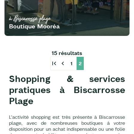
à Biscarrosse plage
Boutique Mooréa
15 résultats
first_page
chevron_left
1
2
Shopping & services
pratiques à Biscarrosse
Plage
L’activité shopping est très présente à Biscarrosse
plage, avec de nombreuses boutiques à votre
disposition pour un achat indispensable ou une folie