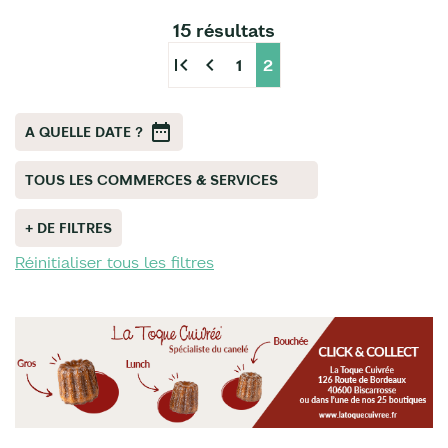
15 résultats
first_page
chevron_left
1
2
A QUELLE DATE ?
TOUS LES COMMERCES & SERVICES
+ DE FILTRES
Réinitialiser tous les filtres