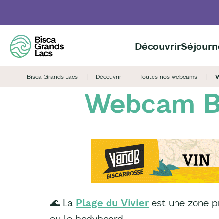
Aller
au
contenu
principal
Découvrir
Séjourn
Bisca Grands Lacs
Découvrir
Toutes nos webcams
W
Webcam Bi
🌊 La
Plage du Vivier
est une zone pr
ou le bodyboard.