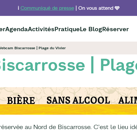
ℹ️
Communiqué de presse
| On vous attend 🩵
er
Agenda
Activités
Pratique
Le Blog
Réserver
ebcam Biscarrosse | Plage du Vivier
scarrosse | Plage
éservée au Nord de Biscarrosse. C’est le lieu idéa