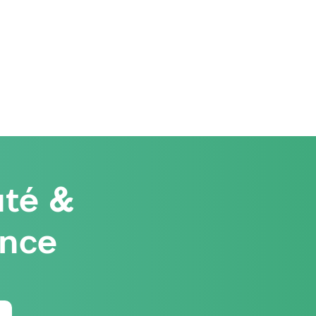
té &
ence