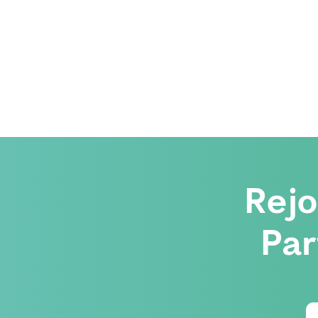
Rej
Par