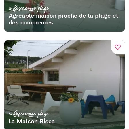
à Biscarrosse plage
Agréable maison proche de la plage et
des commerces
favorite_border
à Biscarrosse plage
La Maison Bisca