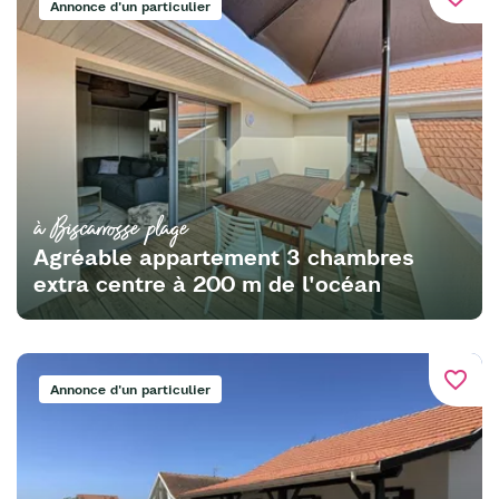
Annonce d'un particulier
à Biscarrosse plage
Agréable appartement 3 chambres
extra centre à 200 m de l'océan
favorite_border
Annonce d'un particulier