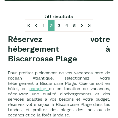
50 résultats
first_page
chevron_left
chevron_right
last_page
1
2
3
4
5
Réservez votre
hébergement à
Biscarrosse Plage
Pour profiter pleinement de vos vacances bord de
l’océan Atlantique, sélectionnez votre
hébergement à Biscarrosse Plage. Que ce soit en
hôtel, en
camping
ou en location de vacances,
découvrez une qualité d’hébergements et des
services adaptés à vos besoins et votre budget,
réservez votre séjour à Biscarrosse Plage dans les
Landes, et profitez des plages des lacs ou de
océanes et de la forêt landaise.