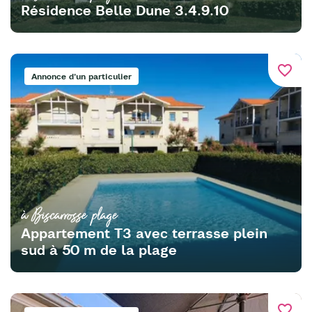
Résidence Belle Dune 3.4.9.10
favorite_border
Annonce d'un particulier
à Biscarrosse plage
Appartement T3 avec terrasse plein
sud à 50 m de la plage
favorite_border