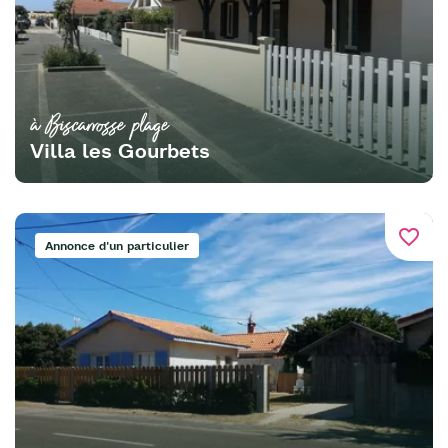
à Biscarrosse plage
Villa les Gourbets
favorite_border
Annonce d'un particulier