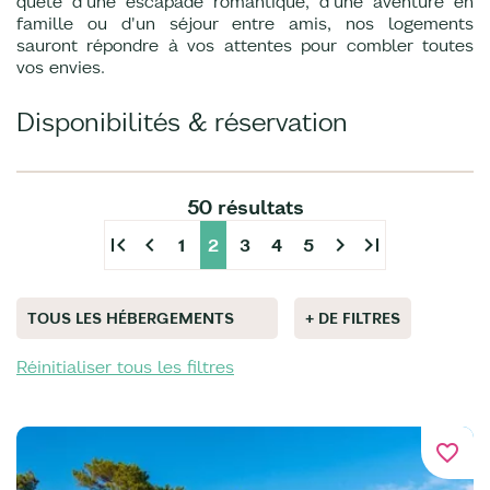
quête d'une escapade romantique, d'une aventure en
famille ou d'un séjour entre amis, nos logements
sauront répondre à vos attentes pour combler toutes
vos envies.
Disponibilités & réservation
50 résultats
first_page
chevron_left
chevron_right
last_page
1
2
3
4
5
TOUS LES HÉBERGEMENTS
+ DE FILTRES
Réinitialiser tous les filtres
favorite_border