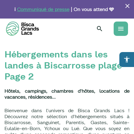
Aller
au
ℹ️
Communiqué de presse
| On vous attend 🩵
contenu
principal
menu
Hébergements dans les
accessibility
landes à Biscarrosse plage -
Page 2
Hôtels, campings, chambres d'hôtes, locations de
vacances, résidences...
Bienvenue dans l'univers de Bisca Grands Lacs !
Découvrez notre sélection d'hébergements situés à
Biscarrosse, Sanguinet, Parentis, Gastes, Sainte-
Eulalie-en-Born, Ychoux ou Luë. Que vous soyez en