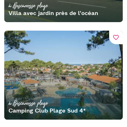
à Biscarrosse plage
Villa avec jardin près de l'océan
favorite_border
à Biscarrosse plage
Camping Club Plage Sud 4*