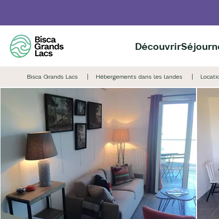
Aller
au
contenu
principal
Découvrir
Séjourn
Bisca Grands Lacs
Hébergements dans les landes
Locati