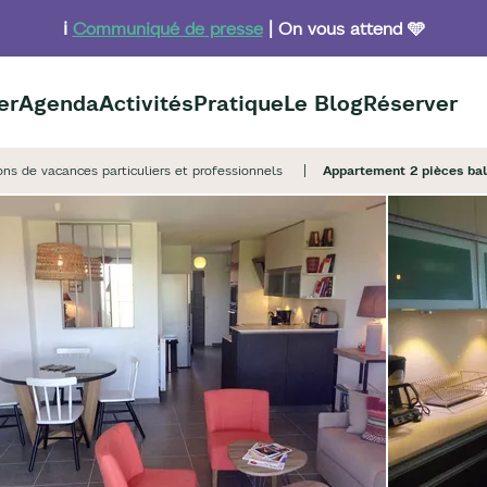
ℹ️
Communiqué de presse
| On vous attend 🩵
er
Agenda
Activités
Pratique
Le Blog
Réserver
ons de vacances particuliers et professionnels
Appartement 2 pièces ba