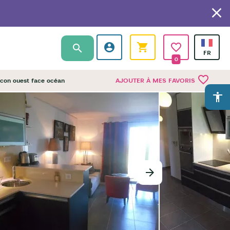
0
favorite_border
lcon ouest face océan
AJOUTER À MES FAVORIS
accessibility