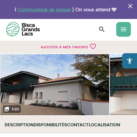
Aller
au
ℹ️
Communiqué de presse
| On vous attend 🩵
contenu
principal
menu
favorite_border
AJOUTER À MES FAVORIS
accessibility
1
/
23
DESCRIPTION
DISPONIBILITÉS
CONTACT
LOCALISATION