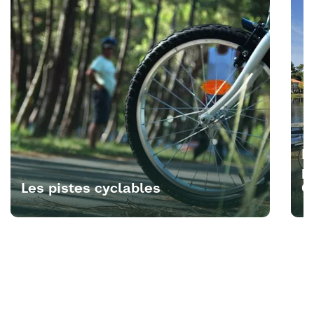
B
p
Les pistes cyclables
G