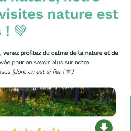
visites nature est
 ! 💚
,
venez profitez du calme de la nature et de
êvée pour en savoir plus sur notre
aises
(dont on est si fier !
🫶
)
.