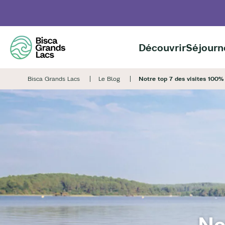
Aller
au
contenu
principal
Découvrir
Séjourn
Bisca Grands Lacs
Le Blog
Notre top 7 des visites 100%
No