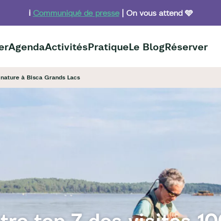
ℹ️
Communiqué de presse
| On vous attend 🩵
er
Agenda
Activités
Pratique
Le Blog
Réserver
 nature à Bisca Grands Lacs
tre top 7 des visites 1