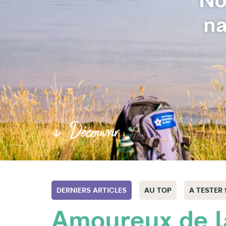
na
Découvrir
DERNIERS ARTICLES
AU TOP
A TESTER
Amoureux de la