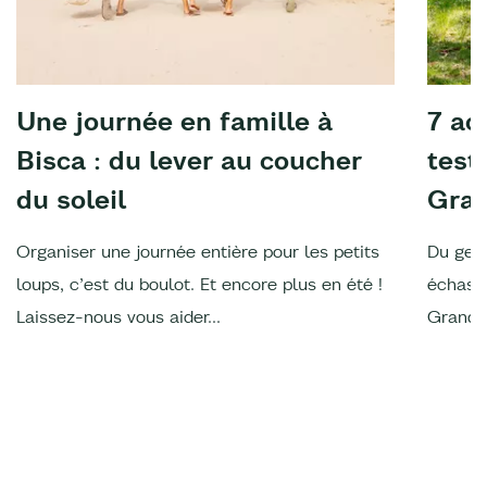
Une journée en famille à
7 ac
Bisca : du lever au coucher
test
du soleil
Gran
Organiser une journée entière pour les petits
Du gem
loups, c’est du boulot. Et encore plus en été !
échasse
Laissez-nous vous aider...
Grands 