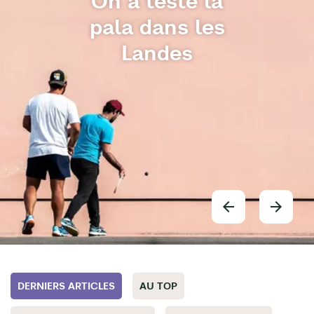
On a testé la
pala dans les
Landes
DERNIERS ARTICLES
AU TOP