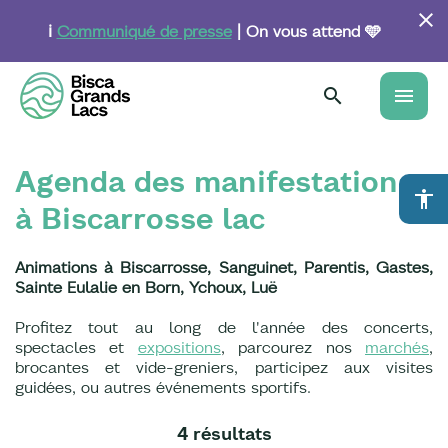
Aller
au
ℹ️
Communiqué de presse
| On vous attend 🩵
contenu
principal
menu
Agenda des manifestations
accessibility
à Biscarrosse lac
Animations à Biscarrosse, Sanguinet, Parentis, Gastes,
Sainte Eulalie en Born, Ychoux, Luë
Profitez tout au long de l'année des concerts,
spectacles et
expositions
, parcourez nos
marchés
,
brocantes et vide-greniers, participez aux visites
guidées, ou autres événements sportifs.
4 résultats