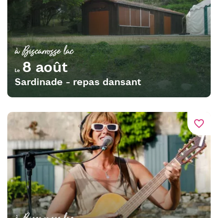
à Biscarrosse lac
8 août
Le
Sardinade - repas dansant
favorite_border
à Biscarrosse lac