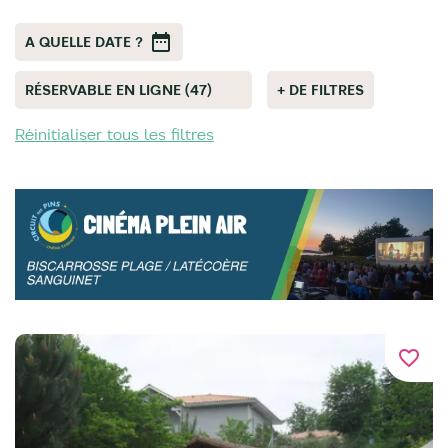
A QUELLE DATE ?
RÉSERVABLE EN LIGNE (47)
+ DE FILTRES
Réinitialiser tous les filtres
favorite_border