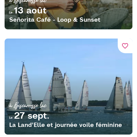
13 août
Le
Señorita Café - Loop & Sunset
favorite_border
à Biscarrosse lac
27 sept.
Le
La Land'Elle et journée voile féminine