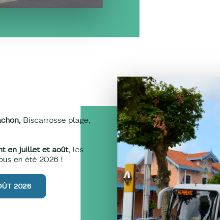
achon,
Biscarrosse plage,
 en juillet et août
, les
us en été 2026 !
AOÛT 2026