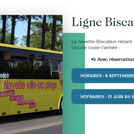
Ligne Bisca
La navette Biscabus reliant 
circule toute l’année :
📲
Avec réservation
HORAIRES : 8 SEPTEMBRE
HOFRAIRES : 13 JUIN AU