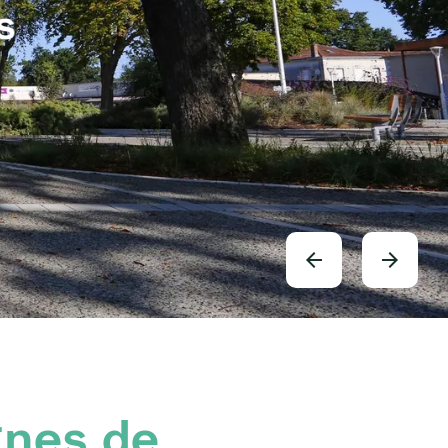
s
gnes de