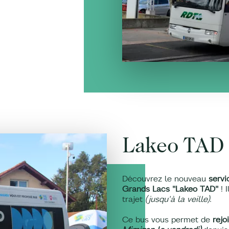
Lakeo TAD
Découvrez le nouveau
servi
Grands Lacs "Lakeo TAD"
! I
trajet
(jusqu'à la veille)
.
Ce bus vous permet de
rejo