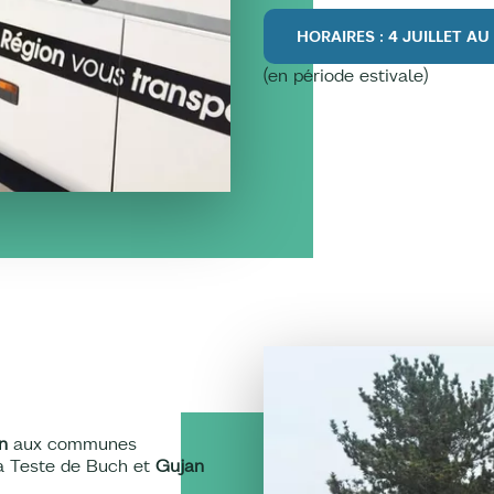
HORAIRES : 4 JUILLET A
(en période estivale)
n
aux communes
la Teste de Buch et
Gujan