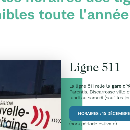
ibles toute l'année
Ligne 511
La ligne 511 relie la
gare d’
Parentis, Biscarrosse ville 
lundi au samedi (sauf les jou
HORAIRES : 15 DÉCEMBR
(hors période estivale)