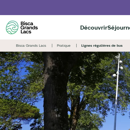
Aller
au
contenu
principal
Découvrir
Séjourn
Bisca Grands Lacs
Pratique
Lignes régulières de bus