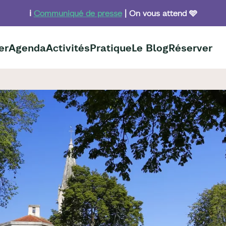
ℹ️
Communiqué de presse
| On vous attend 🩵
er
Agenda
Activités
Pratique
Le Blog
Réserver