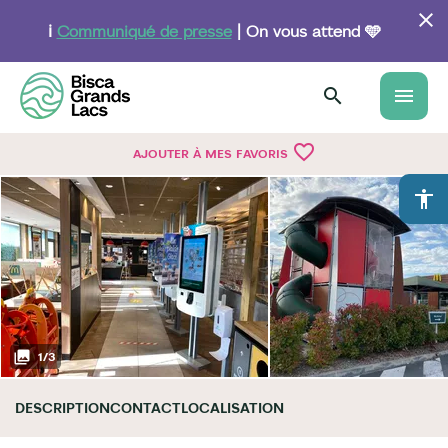
Aller
au
ℹ️
Communiqué de presse
| On vous attend 🩵
contenu
principal
menu
favorite_border
AJOUTER À MES FAVORIS
accessibility
1
/
3
DESCRIPTION
CONTACT
LOCALISATION