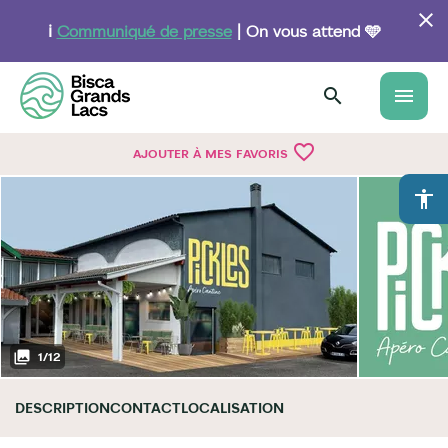
Aller
au
ℹ️
Communiqué de presse
| On vous attend 🩵
contenu
principal
menu
favorite_border
AJOUTER À MES FAVORIS
accessibility
1
/
12
DESCRIPTION
CONTACT
LOCALISATION