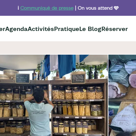
ℹ️
Communiqué de presse
| On vous attend 🩵
er
Agenda
Activités
Pratique
Le Blog
Réserver