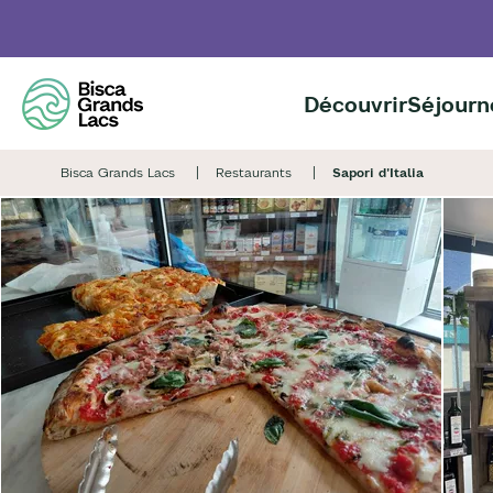
Aller
au
contenu
principal
Découvrir
Séjourn
Bisca Grands Lacs
Restaurants
Sapori d'Italia