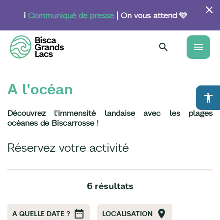
Aller
au
ℹ️
Communiqué de presse
| On vous attend 🩵
contenu
principal
menu
A l'océan
accessibility
Découvrez l'immensité landaise avec les plages
océanes de Biscarrosse !
Réservez votre activité
6 résultats
A QUELLE DATE ?
LOCALISATION