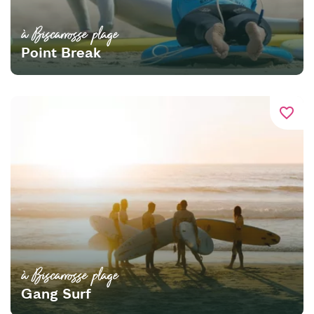
à Biscarrosse plage
Point Break
favorite_border
à Biscarrosse plage
Gang Surf