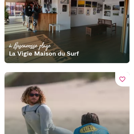
à Biscarrosse plage
La Vigie Maison du Surf
favorite_border