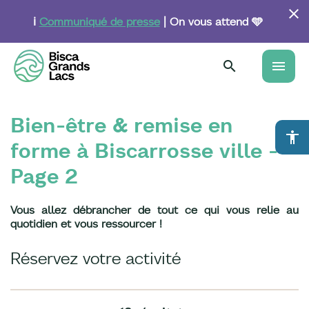
Aller
au
ℹ️
Communiqué de presse
| On vous attend 🩵
contenu
principal
menu
Bien-être & remise en
accessibility
forme à Biscarrosse ville -
Page 2
Vous allez débrancher de tout ce qui vous relie au
quotidien et vous ressourcer !
Réservez votre activité