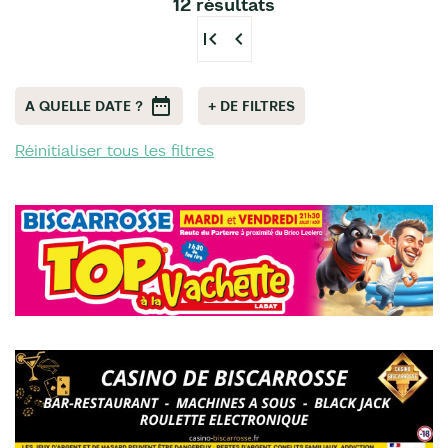
12 résultats
first_page
chevron_left
A QUELLE DATE ?
+ DE FILTRES
Réinitialiser tous les filtres