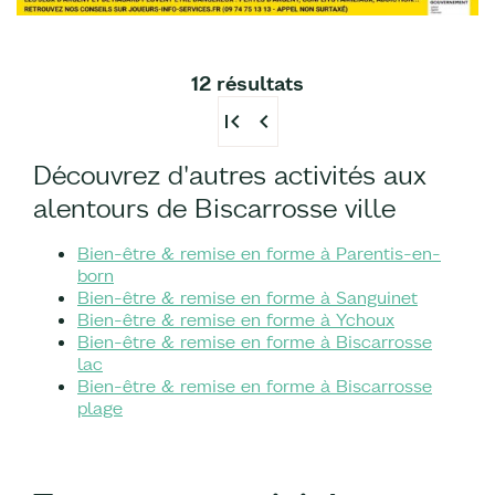
12 résultats
first_page
chevron_left
Découvrez d'autres activités aux
alentours de Biscarrosse ville
Bien-être & remise en forme à Parentis-en-
born
Bien-être & remise en forme à Sanguinet
Bien-être & remise en forme à Ychoux
Bien-être & remise en forme à Biscarrosse
lac
Bien-être & remise en forme à Biscarrosse
plage