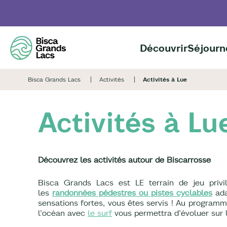
Aller
au
contenu
principal
Découvrir
Séjourn
Bisca Grands Lacs
Activités
Activités à Lue
Activités à Lu
Découvrez les activités autour de Biscarrosse
Bisca Grands Lacs est LE terrain de jeu privil
les
randonnées pédestres ou pistes cyclables
ada
sensations fortes, vous êtes servis ! Au programme
l’océan avec
le surf
vous permettra d’évoluer sur l