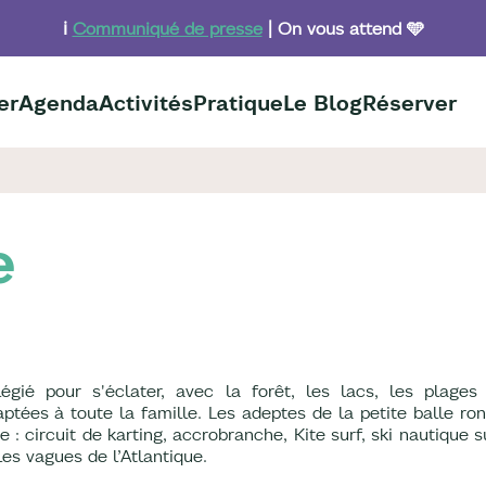
ℹ️
Communiqué de presse
| On vous attend 🩵
er
Agenda
Activités
Pratique
Le Blog
Réserver
e
égié pour s'éclater, avec la forêt, les lacs, les plages
ptées à toute la famille. Les adeptes de la petite balle ro
 : circuit de karting, accrobranche, Kite surf, ski nautique 
es vagues de l’Atlantique.