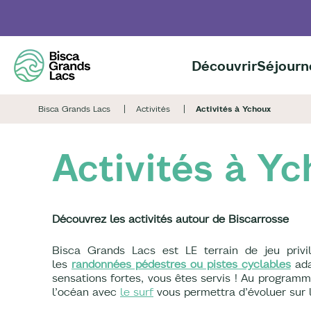
Aller
au
contenu
principal
Découvrir
Séjourn
Bisca Grands Lacs
Activités
Activités à Ychoux
Activités à Y
Découvrez les activités autour de Biscarrosse
Bisca Grands Lacs est LE terrain de jeu privil
les
randonnées pédestres ou pistes cyclables
ada
sensations fortes, vous êtes servis ! Au programme
l’océan avec
le surf
vous permettra d’évoluer sur l