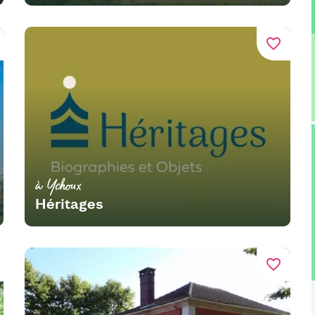
favorite_border
à Ychoux
Héritages
favorite_border