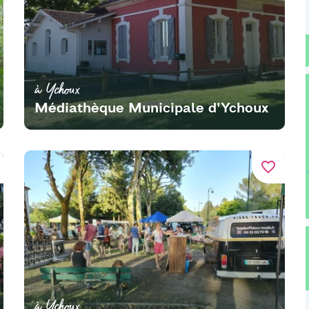
à Ychoux
Médiathèque Municipale d'Ychoux
favorite_border
à Ychoux