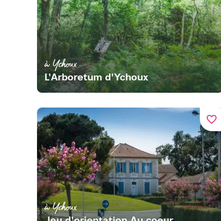
à Ychoux
L'Arboretum d'Ychoux
favorite_border
à Ychoux
Jeu d'orientation Au coeur