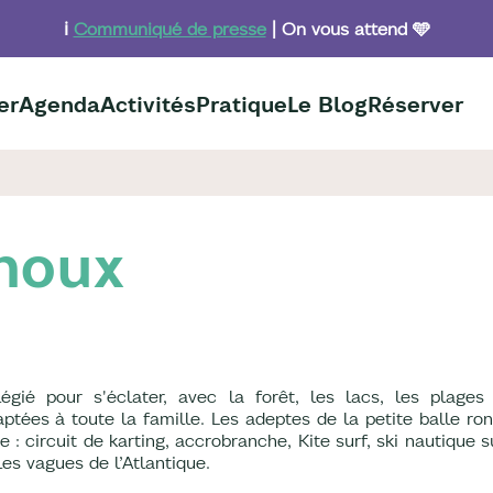
ℹ️
Communiqué de presse
| On vous attend 🩵
er
Agenda
Activités
Pratique
Le Blog
Réserver
choux
égié pour s'éclater, avec la forêt, les lacs, les plages
ptées à toute la famille. Les adeptes de la petite balle ro
 : circuit de karting, accrobranche, Kite surf, ski nautique 
es vagues de l’Atlantique.