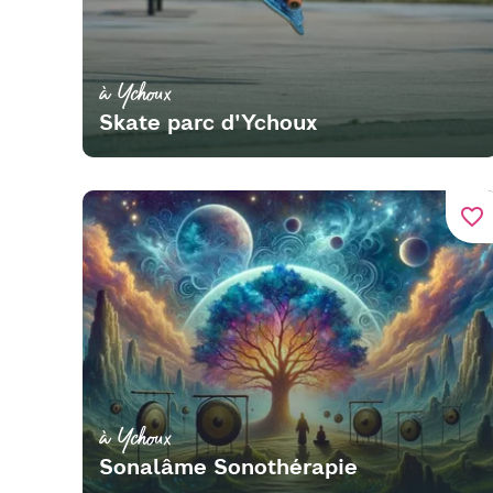
à Ychoux
Skate parc d'Ychoux
favorite_border
à Ychoux
Sonalâme Sonothérapie