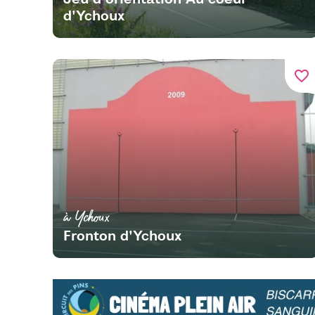
d'Ychoux
favorite_border
à Ychoux
Fronton d'Ychoux