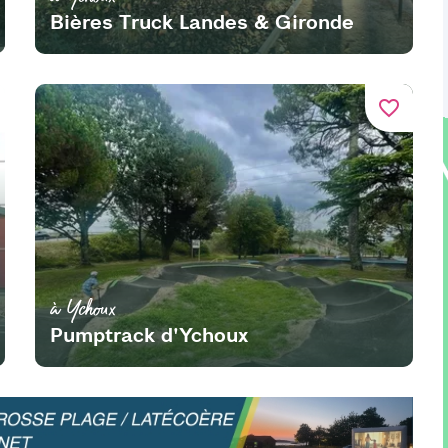
Bières Truck Landes & Gironde
favorite_border
à Ychoux
Pumptrack d'Ychoux