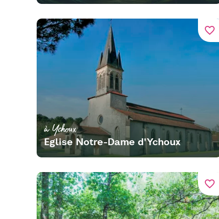
favorite_border
à Ychoux
Eglise Notre-Dame d'Ychoux
favorite_border