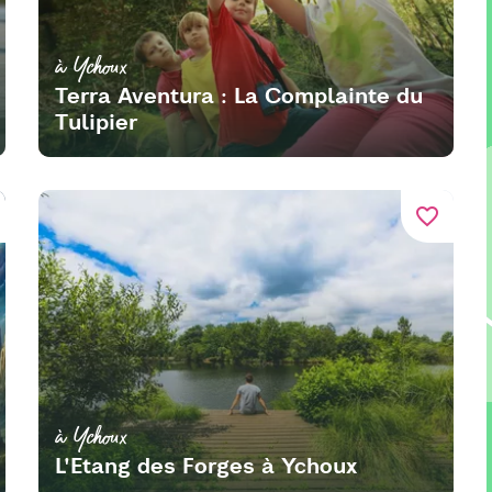
à Ychoux
Terra Aventura : La Complainte du
Tulipier
favorite_border
à Ychoux
L'Etang des Forges à Ychoux