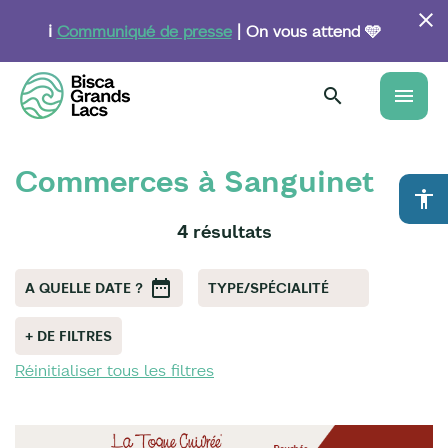
Aller
au
ℹ️
Communiqué de presse
| On vous attend 🩵
contenu
principal
menu
Commerces à Sanguinet
accessibility
4 résultats
A QUELLE DATE ?
TYPE/SPÉCIALITÉ
+ DE FILTRES
Réinitialiser tous les filtres