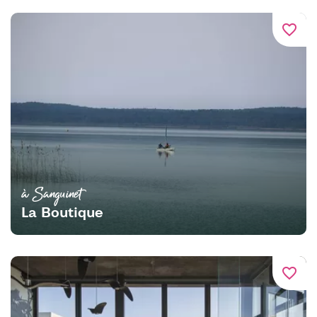
favorite_border
à Sanguinet
La Boutique
favorite_border