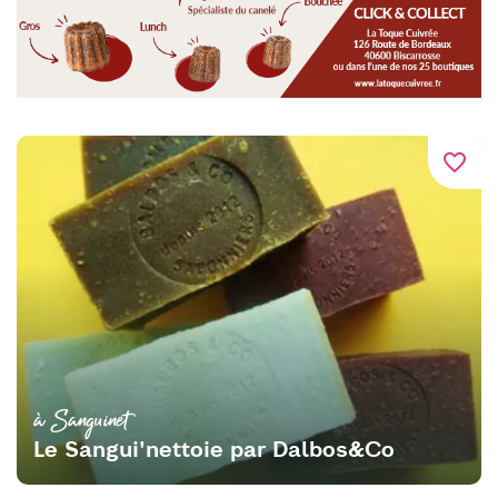
favorite_border
à Sanguinet
Le Sangui'nettoie par Dalbos&Co