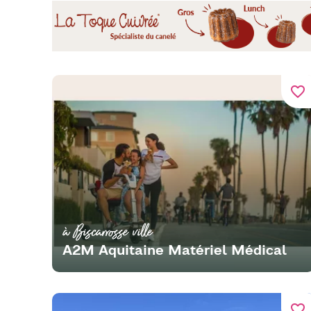
favorite_border
à Biscarrosse ville
A2M Aquitaine Matériel Médical
favorite_border