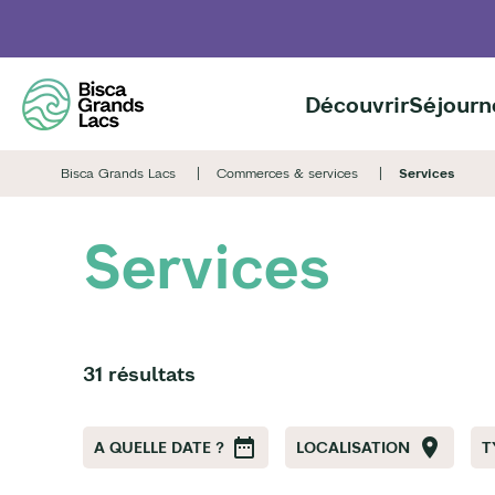
Aller
au
contenu
principal
Découvrir
Séjourn
Bisca Grands Lacs
Commerces & services
Services
Services
31 résultats
A QUELLE DATE ?
LOCALISATION
T