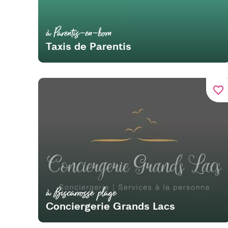
à Parentis-en-born
Taxis de Parentis
favorite_border
à Biscarrosse plage
Conciergerie Grands Lacs