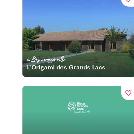
à Biscarrosse ville
L'Origami des Grands Lacs
favorite_border