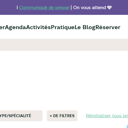
ℹ️
Communiqué de presse
| On vous attend 🩵
er
Agenda
Activités
Pratique
Le Blog
Réserver
Réinitialiser tous les
YPE/SPÉCIALITÉ
+ DE FILTRES