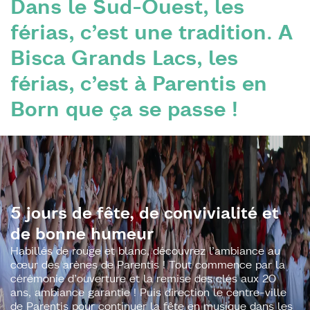
Dans le Sud-Ouest, les
férias, c’est une tradition. A
Bisca Grands Lacs, les
férias, c’est à Parentis en
Born que ça se passe !
5 jours de fête, de convivialité et
de bonne humeur
Habillés de rouge et blanc, découvrez l’ambiance au
cœur des arènes de Parentis ! Tout commence par la
cérémonie d’ouverture et la remise des clés aux 20
ans, ambiance garantie ! Puis direction le centre-ville
de Parentis pour continuer la fête en musique dans les