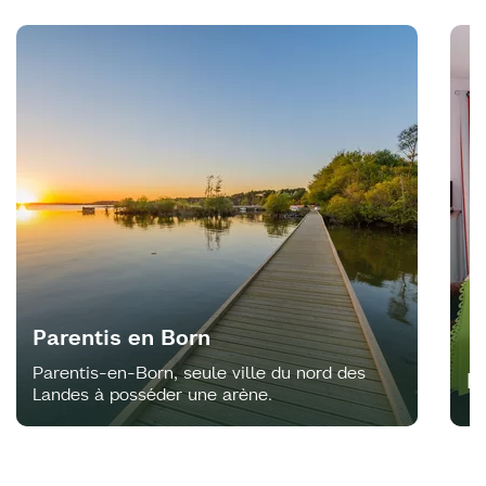
Parentis en Born
Parentis-en-Born, seule ville du nord des
H
Landes à posséder une arène.