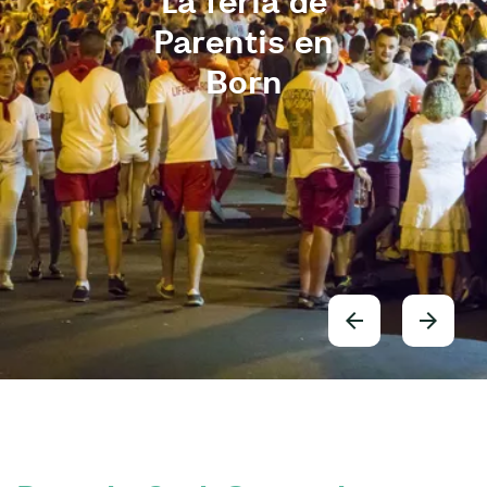
La féria de
Parentis en
Born