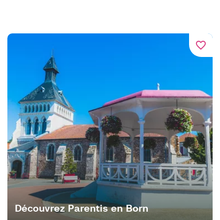
favorite_border
Découvrez Parentis en Born