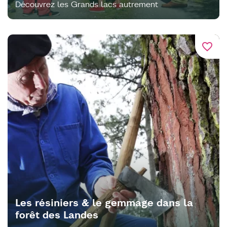
Découvrez les Grands lacs autrement
favorite_border
Les résiniers & le gemmage dans la
forêt des Landes