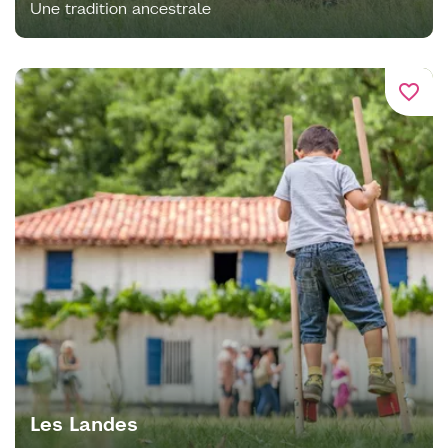
Une tradition ancestrale
favorite_border
Les Landes