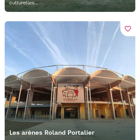
culturelles...
favorite_border
Les arènes Roland Portalier