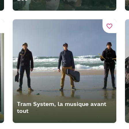
er
favorite_border
Tram System, la musique avant
tout