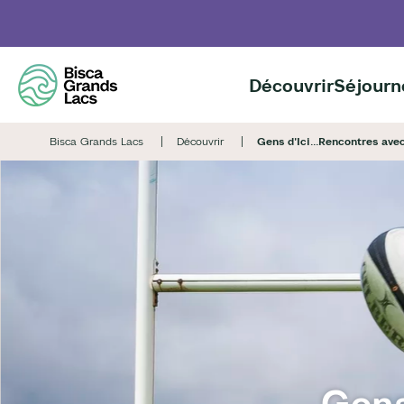
Aller
au
contenu
principal
Découvrir
Séjourn
Bisca Grands Lacs
Découvrir
Gens d'Ici...Rencontres ave
Gens