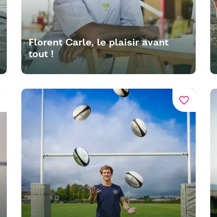
Florent Carle, le plaisir avant
tout !
er
favorite_border