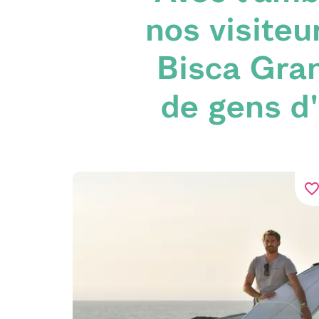
nos visiteu
Bisca Gra
de gens d'
favorite_bord