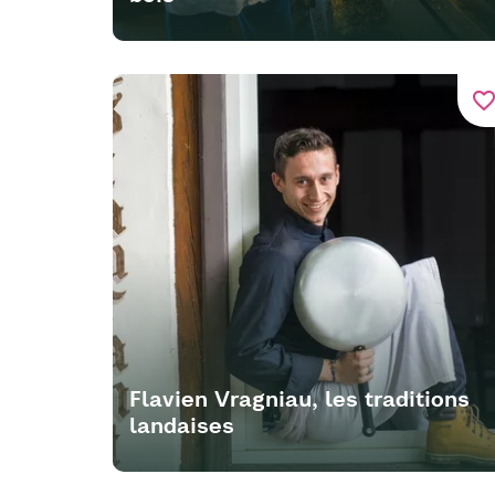
favorite_bord
Flavien Vragniau, les traditions
landaises