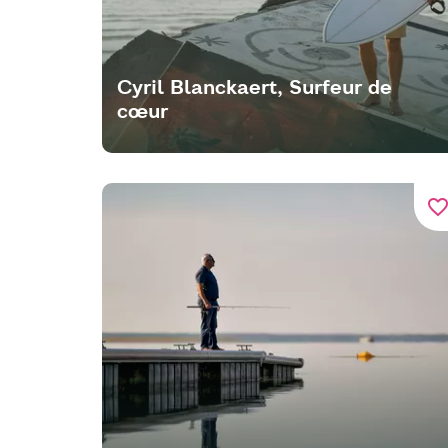
Cyril Blanckaert, Surfeur de
cœur
favorite_bord