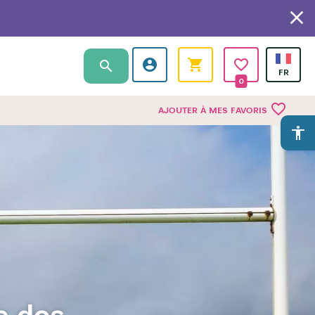
0
favorite_border
AJOUTER À MES FAVORIS
accessibility
c des