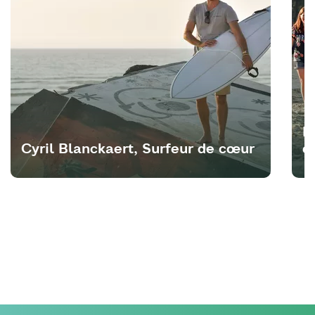
K
Cyril Blanckaert, Surfeur de cœur
c