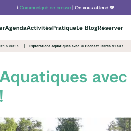
ℹ️
Communiqué de presse
| On vous attend 🩵
er
Agenda
Activités
Pratique
Le Blog
Réserver
îte à outils
Explorations Aquatiques avec le Podcast Terres d'Eau !
 Aquatiques avec
!