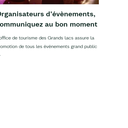
rganisateurs d'évènements,
Chiffr
communiquez au bon moment
d'acti
'office de tourisme des Grands lacs assure la
L'office 
romotion de tous les événements grand public
rapport d'
