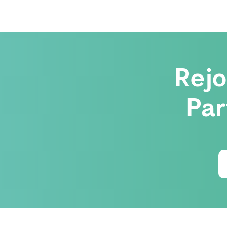
Rej
Par