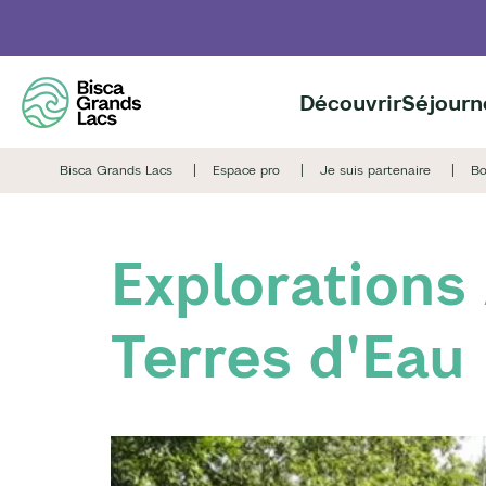
Aller
au
contenu
principal
Découvrir
Séjourn
Bisca Grands Lacs
Espace pro
Je suis partenaire
Bo
Explorations
Terres d'Eau 