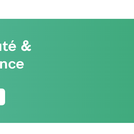
té &
ence