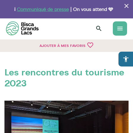
Aller
au
ℹ️
Communiqué de presse
| On vous attend 🩵
contenu
principal
menu
favorite_border
AJOUTER À MES FAVORIS
accessibility
Les rencontres du tourisme
2023