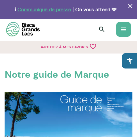
Aller
au
ℹ️
Communiqué de presse
| On vous attend 🩵
contenu
principal
menu
favorite_border
AJOUTER À MES FAVORIS
accessibility
Notre guide de Marque