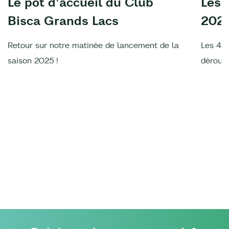
Le pot d'accueil du Club
Les 
Bisca Grands Lacs
202
Retour sur notre matinée de lancement de la
Les 4è
saison 2025 !
déroulé