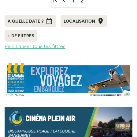
first_page
chevron_left
1
2
A QUELLE DATE ?
LOCALISATION
+ DE FILTRES
Réinitialiser tous les filtres