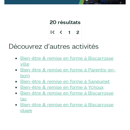
20 résultats
first_page
chevron_left
1
2
Découvrez d'autres activités
Bien-être & remise en forme à Biscarrosse
ville
Bien-être & remise en forme à Parentis-en-
born
Bien-être & remise en forme à Sanguinet
Bien-être & remise en forme à Ychoux
Bien-être & remise en forme à Biscarrosse
lac
Bien-être & remise en forme à Biscarrosse
plage