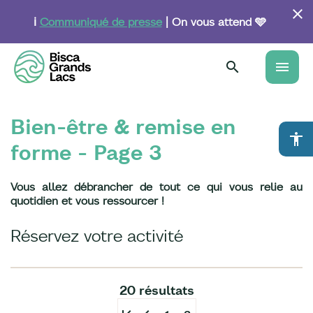
Aller
au
ℹ️
Communiqué de presse
| On vous attend 🩵
contenu
principal
menu
Bien-être & remise en
accessibility
forme - Page 3
Vous allez débrancher de tout ce qui vous relie au
quotidien et vous ressourcer !
Réservez votre activité
20 résultats