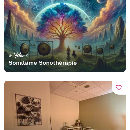
à Ychoux
Sonalâme Sonothérapie
favorite_border