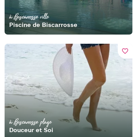
à Biscarrosse ville
Piscine de Biscarrosse
favorite_border
à Biscarrosse plage
Douceur et Soi