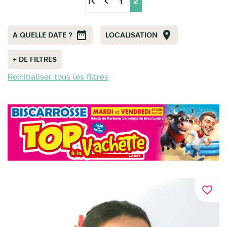
first_page
chevron_left
1
2
A QUELLE DATE ?
LOCALISATION
+ DE FILTRES
Réinitialiser tous les filtres
favorite_border