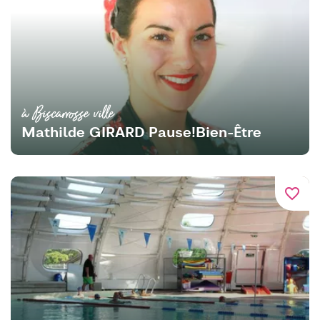
à Biscarrosse ville
Mathilde GIRARD Pause!Bien-Être
favorite_border