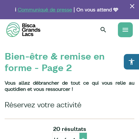
Aller
au
ℹ️
Communiqué de presse
| On vous attend 🩵
contenu
principal
menu
Bien-être & remise en
accessibility
forme - Page 2
Vous allez débrancher de tout ce qui vous relie au
quotidien et vous ressourcer !
Réservez votre activité
20 résultats