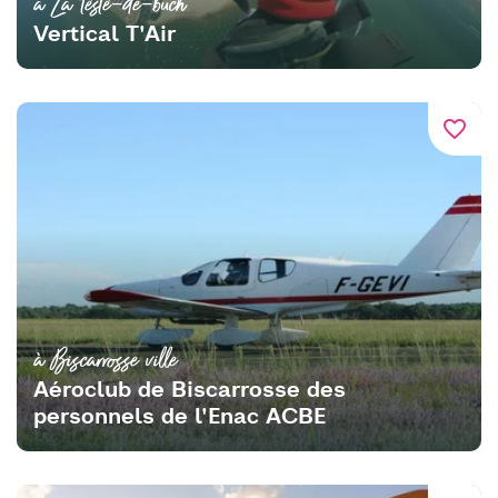
à La teste-de-buch
Vertical T'Air
favorite_border
à Biscarrosse ville
Aéroclub de Biscarrosse des
personnels de l'Enac ACBE