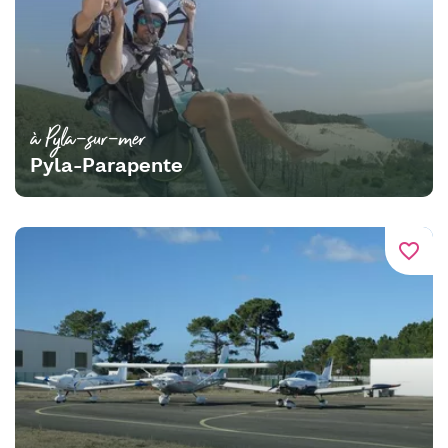
à Pyla-sur-mer
Pyla-Parapente
favorite_border