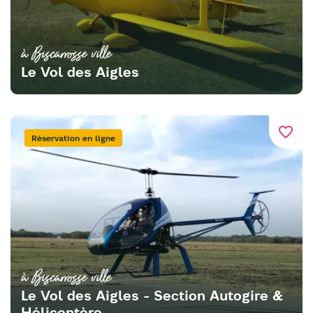
à Biscarrosse ville
Le Vol des Aigles
favorite_border
Réservation en ligne
à Biscarrosse ville
Le Vol des Aigles - Section Autogire &
Hélicoptère