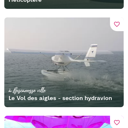
favorite_border
à Biscarrosse ville
Le Vol des aigles - section hydravion
favorite_border