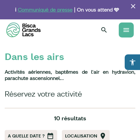
Aller
au
ℹ️
Communiqué de presse
| On vous attend 🩵
contenu
principal
menu
Dans les airs
accessibility
Activités aériennes, baptêmes de l'air en hydravion,
parachute ascensionnel...
Réservez votre activité
10 résultats
A QUELLE DATE ?
LOCALISATION