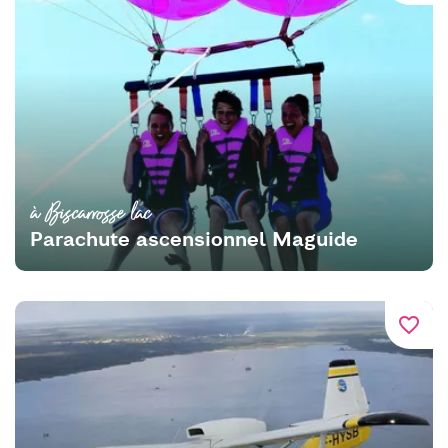
à Biscarrosse lac
Parachute ascensionnel Maguide
favorite_border